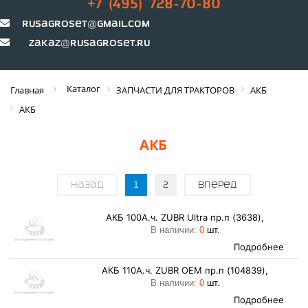
+7 (495) 728-70-80
rusagroset@gmail.com
zakaz@rusagroset.ru
Каталог
Главная
ЗАПЧАСТИ ДЛЯ ТРАКТОРОВ
АКБ
АКБ
АКБ
Назад
1
2
Вперед
АКБ 100А.ч. ZUBR Ultra пр.п (3638),
В наличии:
0
шт.
Подробнее
АКБ 110А.ч. ZUBR OEM пр.п (104839),
В наличии:
0
шт.
Подробнее