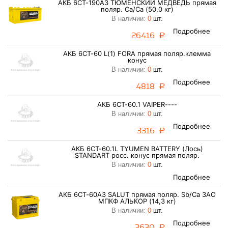
АКБ 6СТ-190АЗ ТЮМЕНСКИЙ МЕДВЕДЬ прямая
поляр. Ca/Ca (50,0 кг)
В наличии:
0
шт.
Подробнее
26416
a
АКБ 6СТ-60 L(1) FORA прямая поляр.клемма
конус
В наличии:
0
шт.
Подробнее
4818
a
АКБ 6СТ-60.1 VAIPER----
В наличии:
0
шт.
Подробнее
3316
a
АКБ 6СТ-60.1L TYUMEN BATTERY (Лось)
STANDART росс. конус прямая поляр.
В наличии:
0
шт.
Подробнее
АКБ 6СТ-60АЗ SALUT прямая поляр. Sb/Ca ЗАО
МПКФ АЛЬКОР (14,3 кг)
В наличии:
0
шт.
Подробнее
3630
a