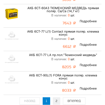
АКБ 6СТ-60АЗ ТЮМЕНСКИЙ МЕДВЕДЬ прямая
поляр. Ca/Ca (14,7 кг)
В наличии:
0
шт.
Подробнее
7643
a
АКБ 6СТ-77 L(1) Contact прямая поляр. клемма
конус
В наличии:
0
шт.
Подробнее
6612
a
АКБ 6СТ-77 LA пр.пол."Тюменский медведь"
В наличии:
0
шт.
Подробнее
8205
a
АКБ 6СТ-90L(1) FORA прямая поляр. клемма
конус
В наличии:
0
шт.
Подробнее
8033
a
Назад
1
2
Вперед