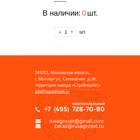
В наличии:
0
шт.
шт.
141013, Московская область,
г. Мытищи ул. Силикатная, д.36,
территория завода «Стройперлит»
info@rusagroset.ru
МНОГОКАНАЛЬНЫЙ
+7 (495) 728-70-80
rusagroset@gmail.com
zakaz@rusagroset.ru