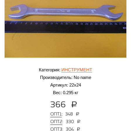
Категория:
ИНСТРУМЕНТ
Производитель:
No name
Артикул:
22х24
Вес:
0.295 кг
366
a
Опт1
: 348
a
Опт2
: 330
a
Опт3
: 304
a