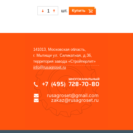
шт.
Купить
141013, Московская область,
г. Мытищи ул. Силикатная, д.36,
территория завода «Стройперлит»
info@rusagroset.ru
МНОГОКАНАЛЬНЫЙ
+7 (495) 728-70-80
rusagroset@gmail.com
zakaz@rusagroset.ru